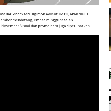
 dari enam seri Digimon Adventure tri, akan dirilis
Desember mendatang, empat minggu setelah
November. Visual dan promo baru juga diperlihatkan.