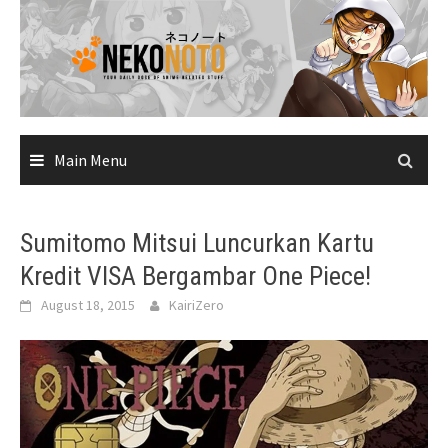
Skip
to
content
Main Menu
Sumitomo Mitsui Luncurkan Kartu
Kredit VISA Bergambar One Piece!
August 18, 2015
KairiZero