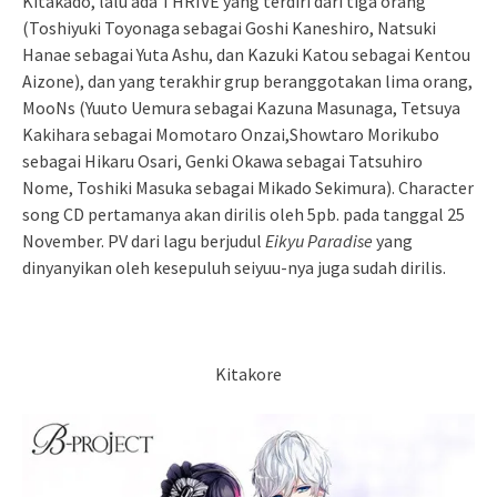
Kitakado, lalu ada THRIVE yang terdiri dari tiga orang
(Toshiyuki Toyonaga sebagai Goshi Kaneshiro, Natsuki
Hanae sebagai Yuta Ashu, dan Kazuki Katou sebagai Kentou
Aizone), dan yang terakhir grup beranggotakan lima orang,
MooNs (Yuuto Uemura sebagai Kazuna Masunaga, Tetsuya
Kakihara sebagai Momotaro Onzai,Showtaro Morikubo
sebagai Hikaru Osari, Genki Okawa sebagai Tatsuhiro
Nome, Toshiki Masuka sebagai Mikado Sekimura). Character
song CD pertamanya akan dirilis oleh 5pb. pada tanggal 25
November. PV dari lagu berjudul
Eikyu Paradise
yang
dinyanyikan oleh kesepuluh seiyuu-nya juga sudah dirilis.
Kitakore