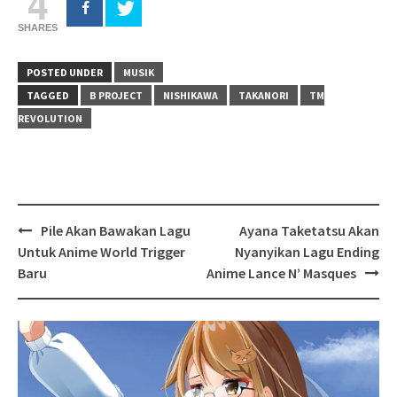
4
SHARES
POSTED UNDER
MUSIK
TAGGED
B PROJECT
NISHIKAWA
TAKANORI
TM
REVOLUTION
Post
Pile Akan Bawakan Lagu
Ayana Taketatsu Akan
navigation
Untuk Anime World Trigger
Nyanyikan Lagu Ending
Baru
Anime Lance N’ Masques