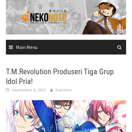
Skip
to
content
Main Menu
T.M.Revolution Produseri Tiga Grup
Idol Pria!
September 6, 2015
KairiZero