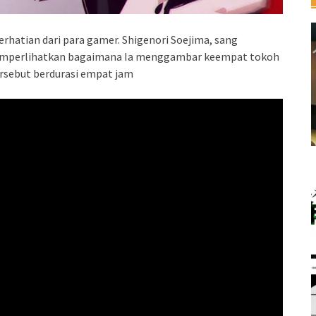
atian dari para gamer. Shigenori Soejima, sang
emperlihatkan bagaimana Ia menggambar keempat tokoh
ersebut berdurasi empat jam