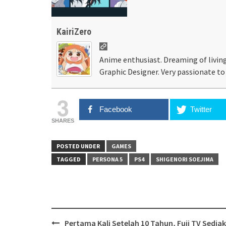
KairiZero
Anime enthusiast. Dreaming of living
Graphic Designer. Very passionate to 
3
Facebook
Twitter
SHARES
POSTED UNDER
GAMES
TAGGED
PERSONA 5
PS4
SHIGENORI SOEJIMA
Post
Pertama Kali Setelah 10 Tahun, Fuji TV Sedia