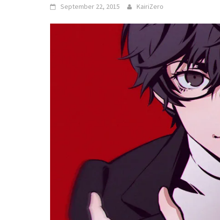
September 22, 2015
KairiZero