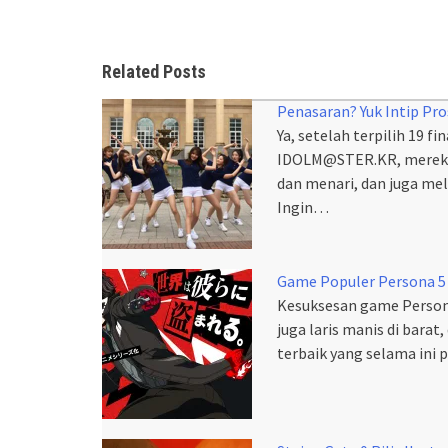
Related Posts
Penasaran? Yuk Intip P
Ya, setelah terpilih 19 f
IDOLM@STER.KR, mereka 
dan menari, dan juga m
Ingin…
Game Populer Persona 5
Kesuksesan game Persona
juga laris manis di bara
terbaik yang selama in