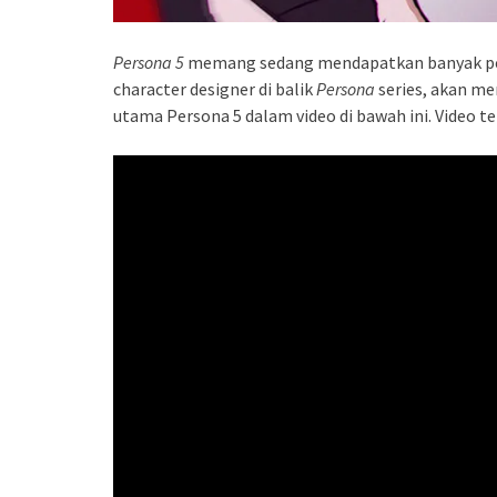
Persona 5
memang sedang mendapatkan banyak perh
character designer di balik
Persona
series, akan m
utama Persona 5 dalam video di bawah ini. Video t