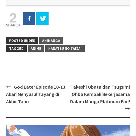
2
SHARES
POSTED UNDER
ANIMANGA
TAGGED
ANIME
NANATSU NO TAIZAI
Post
God Eater Episode 10-13
Takeshi Obata dan Tsugumi
navigation
Akan Menyusul Tayang di
Ohba Kembali Bekerjasama
Akhir Taun
Dalam Manga Platinum End!