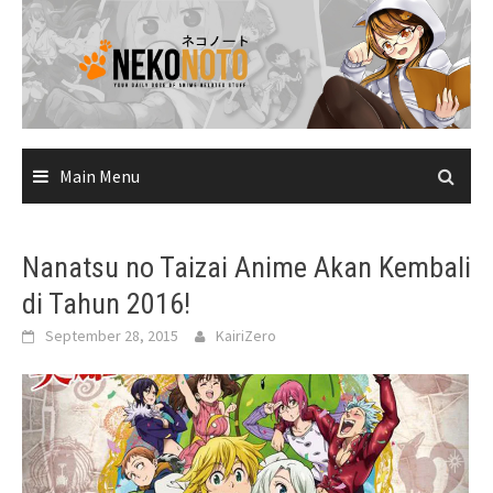
Skip
to
content
Main Menu
Nanatsu no Taizai Anime Akan Kembali
di Tahun 2016!
September 28, 2015
KairiZero