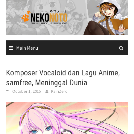
Skip
to
content
Main Menu
Komposer Vocaloid dan Lagu Anime,
samfree, Meninggal Dunia
October 1, 2015
KairiZero