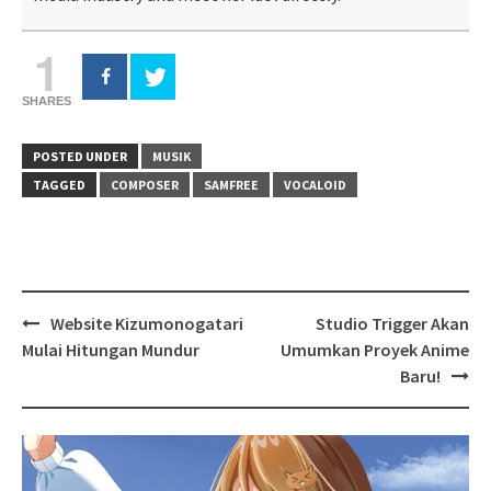
1
SHARES
POSTED UNDER
MUSIK
TAGGED
COMPOSER
SAMFREE
VOCALOID
Post
Website Kizumonogatari
Studio Trigger Akan
navigation
Mulai Hitungan Mundur
Umumkan Proyek Anime
Baru!