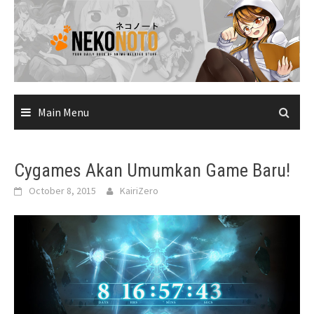
Skip
to
content
Main Menu
Cygames Akan Umumkan Game Baru!
October 8, 2015
KairiZero