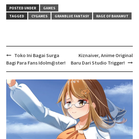
POSTED UNDER
GAMES
TAGGED
CYGAMES
GRANBLUE FANTASY
RAGE OF BAHAMUT
Post
Toko Ini Bagai Surga
Kiznaiver, Anime Original
navigation
Bagi Para Fans Idolm@ster!
Baru Dari Studio Trigger!