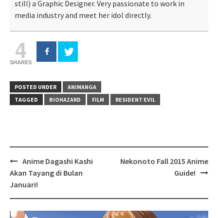
still) a Graphic Designer. Very passionate to work in
media industry and meet her idol directly.
4
SHARES
POSTED UNDER
ANIMANGA
TAGGED
BIOHAZARD
FILM
RESIDENT EVIL
Post
Anime Dagashi Kashi
Nekonoto Fall 2015 Anime
navigation
Akan Tayang di Bulan
Guide!
Januari!