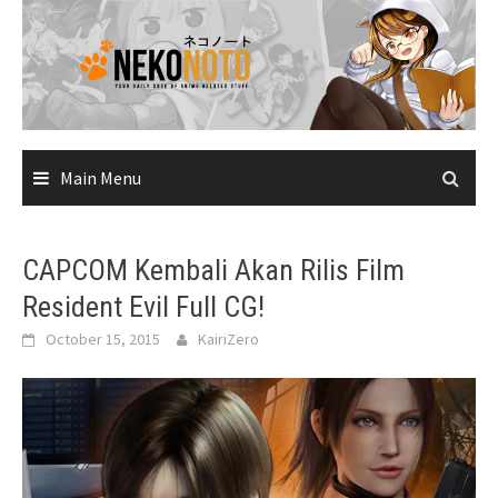
Skip
to
content
Main Menu
CAPCOM Kembali Akan Rilis Film
Resident Evil Full CG!
October 15, 2015
KairiZero