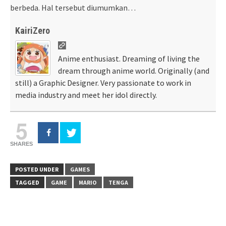
berbeda. Hal tersebut diumumkan…
KairiZero
Anime enthusiast. Dreaming of living the
dream through anime world. Originally (and
still) a Graphic Designer. Very passionate to work in
media industry and meet her idol directly.
5
SHARES
POSTED UNDER
GAMES
TAGGED
GAME
MARIO
TENGA