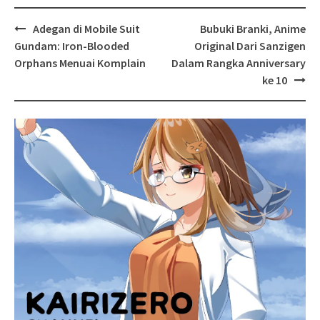
Post
Adegan di Mobile Suit
Bubuki Branki, Anime
navigation
Gundam: Iron-Blooded
Original Dari Sanzigen
Orphans Menuai Komplain
Dalam Rangka Anniversary
ke 10