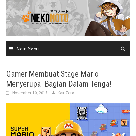
Skip
to
content
Main Menu
Gamer Membuat Stage Mario
Menyerupai Bagian Dalam Tenga!
November 10, 2015
KairiZero