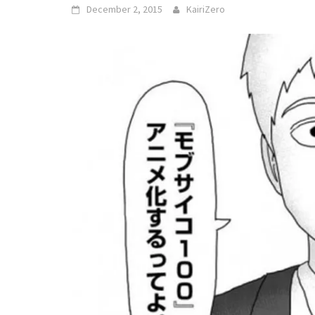
December 2, 2015
KairiZero