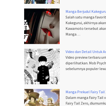
Manga Berjudul Kakegur
Salah satu manga favori
Kakegurui, akhirnya ak
Kawamoto tersebut akan d
Manga…
Video dan Detail Untuk
Video preview terbaru u
diperlihatkan. Mob Psyc
sebelumnya populer lewa
Manga Prekuel Fairy Tai
Dalam manga Fairy Tail 
Fairy Tail Zero, diumumk