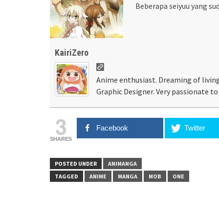
Beberapa seiyuu yang su
KairiZero
Anime enthusiast. Dreaming of living
Graphic Designer. Very passionate to 
3
Facebook
Twitter
SHARES
POSTED UNDER
ANIMANGA
TAGGED
ANIME
MANGA
MOB
ONE