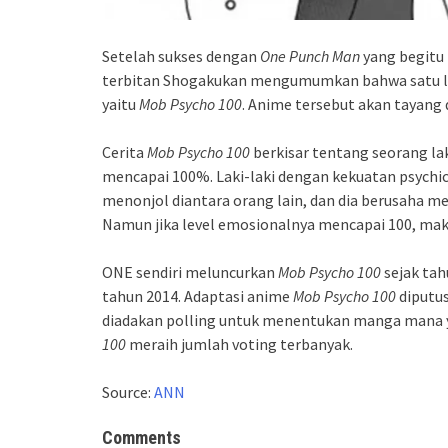
Setelah sukses dengan
One Punch Man
yang begitu 
terbitan Shogakukan mengumumkan bahwa satu l
yaitu
Mob Psycho 100
. Anime tersebut akan tayang 
Cerita
Mob Psycho 100
berkisar tentang seorang lak
mencapai 100%. Laki-laki dengan kekuatan psychic
menonjol diantara orang lain, dan dia berusaha 
Namun jika level emosionalnya mencapai 100, maka 
ONE sendiri meluncurkan
Mob Psycho 100
sejak tah
tahun 2014. Adaptasi anime
Mob Psycho 100
diputus
diadakan polling untuk menentukan manga mana 
100
meraih jumlah voting terbanyak.
Source:
ANN
Comments