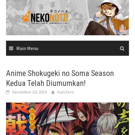
Skip
to
content
Main Menu
Anime Shokugeki no Soma Season
Kedua Telah Diumumkan!
December 10, 2015
KairiZero