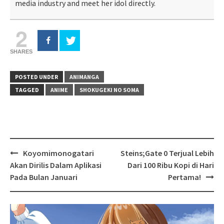
media industry and meet her idol directly.
2
SHARES
POSTED UNDER
ANIMANGA
TAGGED
ANIME
SHOKUGEKI NO SOMA
Post
Koyomimonogatari
Steins;Gate 0 Terjual Lebih
navigation
Akan Dirilis Dalam Aplikasi
Dari 100 Ribu Kopi di Hari
Pada Bulan Januari
Pertama!