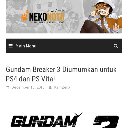
Skip
to
content
Main Menu
Gundam Breaker 3 Diumumkan untuk
PS4 dan PS Vita!
December 15, 2015
KairiZero