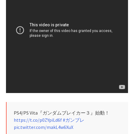
PS4/PS Vita『ガンダムブレイカー３』始動！
https://t.co/p0ZYpiLd6f
#ガンブレ
pic.twitter.com/makL4w6XuX