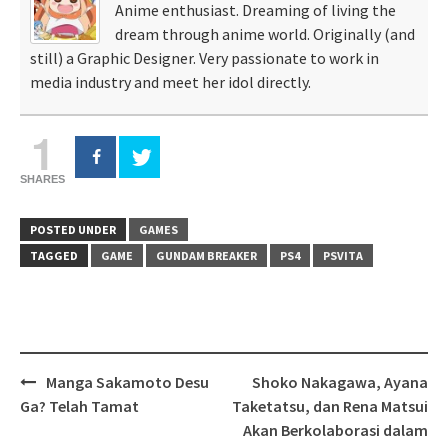
Anime enthusiast. Dreaming of living the
dream through anime world. Originally (and
still) a Graphic Designer. Very passionate to work in
media industry and meet her idol directly.
1
SHARES
POSTED UNDER
GAMES
TAGGED
GAME
GUNDAM BREAKER
PS4
PSVITA
Post
Manga Sakamoto Desu
Shoko Nakagawa, Ayana
navigation
Ga? Telah Tamat
Taketatsu, dan Rena Matsui
Akan Berkolaborasi dalam