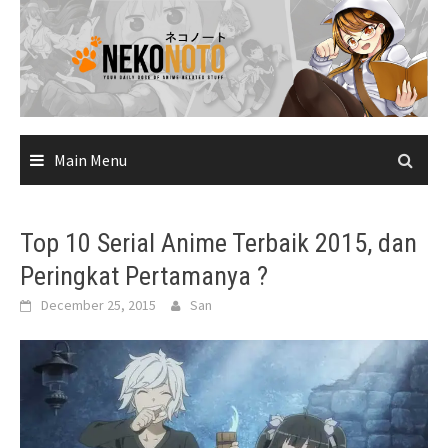
Skip
to
content
Main Menu
Top 10 Serial Anime Terbaik 2015, dan
Peringkat Pertamanya ?
December 25, 2015
San