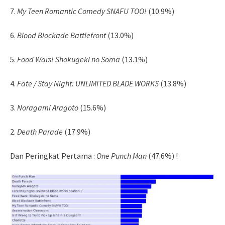
7.
My Teen Romantic Comedy SNAFU TOO!
(10.9%)
6.
Blood Blockade Battlefront
(13.0%)
5.
Food Wars! Shokugeki no Soma
(13.1%)
4.
Fate / Stay Night: UNLIMITED BLADE WORKS
(13.8%)
3.
Noragami Aragoto
(15.6%)
2.
Death Parade
(17.9%)
Dan Peringkat Pertama :
One Punch Man
(47.6%) !