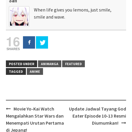
San
When life gives you lemons, just smile,
smile and wave.
16
SHARES
POSTED UNDER
ANIMANGA
FEATURED
TAGGED
ANIME
Post
Movie Yo-Kai Watch
Update Jadwal Tayang God
navigation
Mengalahkan Star Wars dan
Eater Episode 10-13 Resmi
Menempati Urutan Pertama
Diumumkan!
di Jepang!