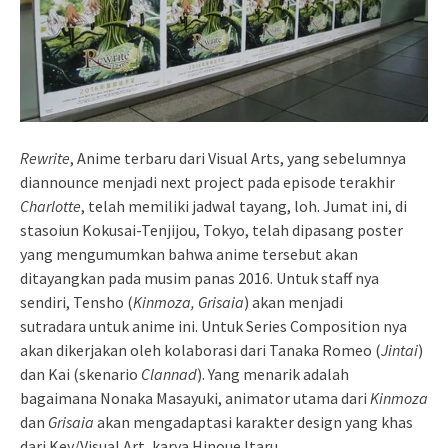
Rewrite
, Anime terbaru dari Visual Arts, yang sebelumnya
diannounce menjadi next project pada episode terakhir
Charlotte
, telah memiliki jadwal tayang, loh. Jumat ini, di
stasoiun Kokusai-Tenjijou, Tokyo, telah dipasang poster
yang mengumumkan bahwa anime tersebut akan
ditayangkan pada musim panas 2016. Untuk staff nya
sendiri, Tensho (
Kinmoza, Grisaia
) akan menjadi
sutradara untuk anime ini. Untuk Series Composition nya
akan dikerjakan oleh kolaborasi dari Tanaka Romeo (
Jintai
)
dan Kai (skenario
Clannad
). Yang menarik adalah
bagaimana Nonaka Masayuki, animator utama dari
Kinmoza
dan
Grisaia
akan mengadaptasi karakter design yang khas
dari Key/Visual Art, karya Hinoue Itaru.