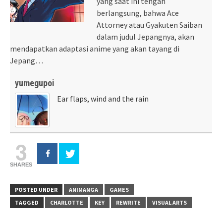
yang saat ini tengah
berlangsung, bahwa Ace
Attorney atau Gyakuten Saiban
dalam judul Jepangnya, akan
mendapatkan adaptasi anime yang akan tayang di
Jepang…
yumegupoi
Ear flaps, wind and the rain
3
SHARES
POSTED UNDER
ANIMANGA
GAMES
TAGGED
CHARLOTTE
KEY
REWRITE
VISUAL ARTS