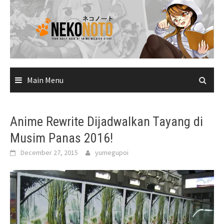
Skip
to
content
Main Menu
Anime Rewrite Dijadwalkan Tayang di
Musim Panas 2016!
December 27, 2015
yumegupoi