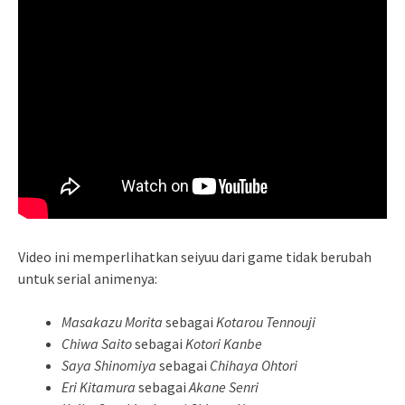
Video ini memperlihatkan seiyuu dari game tidak berubah
untuk serial animenya:
Masakazu Morita
sebagai
Kotarou Tennouji
Chiwa Saito
sebagai
Kotori Kanbe
Saya Shinomiya
sebagai
Chihaya Ohtori
Eri Kitamura
sebagai
Akane Senri