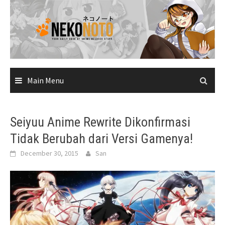
Skip
to
content
Main Menu
Seiyuu Anime Rewrite Dikonfirmasi
Tidak Berubah dari Versi Gamenya!
December 30, 2015
San