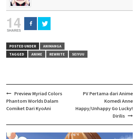
14
SHARES
POSTED UNDER
ANIMANGA
TAGGED
ANIME
REWRITE
SEIYUU
Post
Preview Myriad Colors
PV Pertama dari Anime
navigation
Phantom Worlds Dalam
Komedi Anne
Comiket Dari KyoAni
Happy/Unhappy Go Lucky!
Dirilis