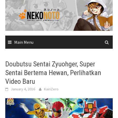
Skip
to
content
Main Menu
Doubutsu Sentai Zyuohger, Super
Sentai Bertema Hewan, Perlihatkan
Video Baru
January 4, 2016
KairiZero