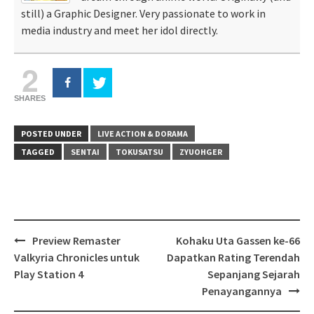
still) a Graphic Designer. Very passionate to work in
media industry and meet her idol directly.
2
SHARES
POSTED UNDER
LIVE ACTION & DORAMA
TAGGED
SENTAI
TOKUSATSU
ZYUOHGER
Post
Preview Remaster
Kohaku Uta Gassen ke-66
navigation
Valkyria Chronicles untuk
Dapatkan Rating Terendah
Play Station 4
Sepanjang Sejarah
Penayangannya