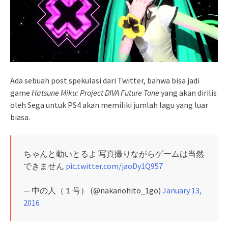
Ada sebuah post spekulasi dari Twitter, bahwa bisa jadi
game
Hatsune Miku: Project DIVA Future Tone
yang akan dirilis
oleh Sega untuk PS4 akan memiliki jumlah lagu yang luar
biasa.
ちゃんと動いとるよ 写真撮りながらゲームは当然
できません
pic.twitter.com/jaoDy1Q957
— 中の人（１号） (@nakanohito_1go)
January 13,
2016