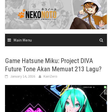
Skip
to
content
Main Menu
Game Hatsune Miku: Project DIVA
Future Tone Akan Memuat 213 Lagu?
January 14, 2016
KairiZero