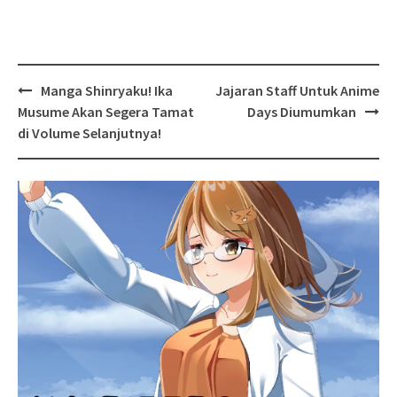
Post
Manga Shinryaku! Ika
Jajaran Staff Untuk Anime
navigation
Musume Akan Segera Tamat
Days Diumumkan
di Volume Selanjutnya!