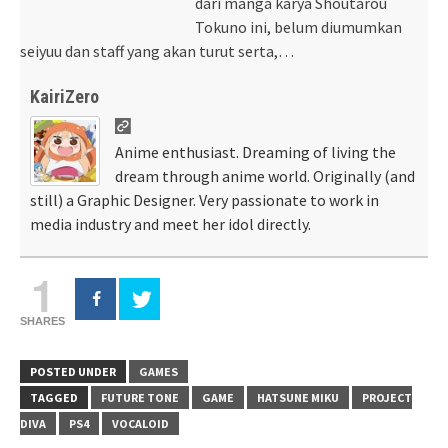
dari manga karya Shoutarou
Tokuno ini, belum diumumkan
seiyuu dan staff yang akan turut serta,…
KairiZero
Anime enthusiast. Dreaming of living the
dream through anime world. Originally (and
still) a Graphic Designer. Very passionate to work in
media industry and meet her idol directly.
1
SHARES
POSTED UNDER
GAMES
TAGGED
FUTURE TONE
GAME
HATSUNE MIKU
PROJECT
DIVA
PS4
VOCALOID