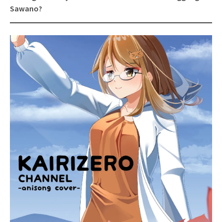
Sawano?