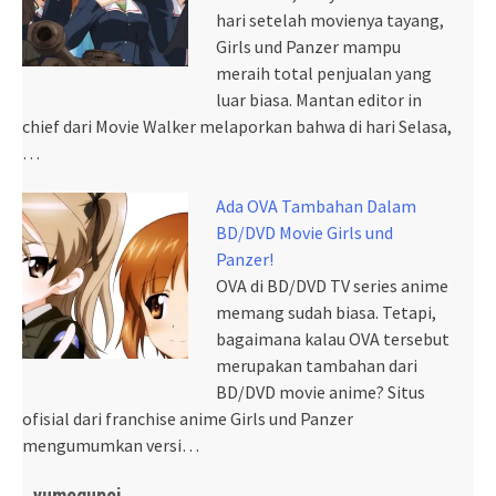
hari setelah movienya tayang,
Girls und Panzer mampu
meraih total penjualan yang
luar biasa. Mantan editor in
chief dari Movie Walker melaporkan bahwa di hari Selasa,
…
Ada OVA Tambahan Dalam
BD/DVD Movie Girls und
Panzer!
OVA di BD/DVD TV series anime
memang sudah biasa. Tetapi,
bagaimana kalau OVA tersebut
merupakan tambahan dari
BD/DVD movie anime? Situs
ofisial dari franchise anime Girls und Panzer
mengumumkan versi…
yumegupoi