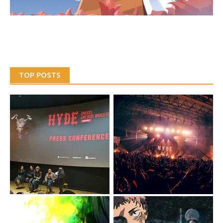
TOP POSTS