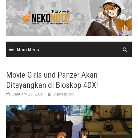
Skip
to
content
Main Menu
Movie Girls und Panzer Akan
Ditayangkan di Bioskop 4DX!
January 23, 2016
yumegupoi