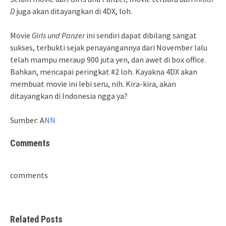
D
juga akan ditayangkan di 4DX, loh.
Movie
Girls und Panzer
ini sendiri dapat dibilang sangat
sukses, terbukti sejak penayangannya dari November lalu
telah mampu meraup 900 juta yen, dan awet di box office.
Bahkan, mencapai peringkat #2 loh. Kayakna 4DX akan
membuat movie ini lebi seru, nih. Kira-kira, akan
ditayangkan di Indonesia ngga ya?
Sumber: A
NN
Comments
comments
Related Posts