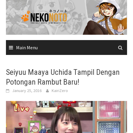
Skip
to
content
Main Menu
Seiyuu Maaya Uchida Tampil Dengan
Potongan Rambut Baru!
January 25, 2016
KairiZero