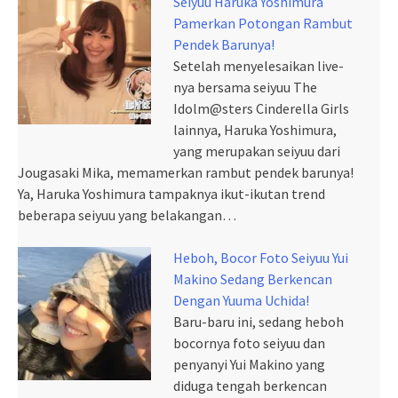
Seiyuu Haruka Yoshimura
Pamerkan Potongan Rambut
Pendek Barunya!
Setelah menyelesaikan live-
nya bersama seiyuu The
Idolm@sters Cinderella Girls
lainnya, Haruka Yoshimura,
yang merupakan seiyuu dari
Jougasaki Mika, memamerkan rambut pendek barunya!
Ya, Haruka Yoshimura tampaknya ikut-ikutan trend
beberapa seiyuu yang belakangan…
Heboh, Bocor Foto Seiyuu Yui
Makino Sedang Berkencan
Dengan Yuuma Uchida!
Baru-baru ini, sedang heboh
bocornya foto seiyuu dan
penyanyi Yui Makino yang
diduga tengah berkencan