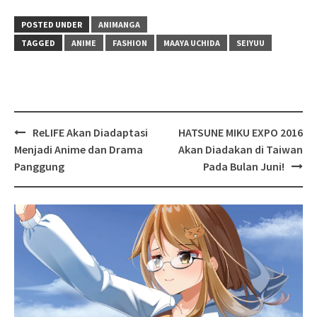
POSTED UNDER
ANIMANGA
TAGGED
ANIME
FASHION
MAAYA UCHIDA
SEIYUU
Post
ReLIFE Akan Diadaptasi
HATSUNE MIKU EXPO 2016
navigation
Menjadi Anime dan Drama
Akan Diadakan di Taiwan
Panggung
Pada Bulan Juni!