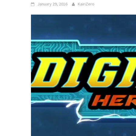
January 29, 2016
KairiZero