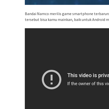
Bandai Namco merilis game smartphone terbaruny
tersebut bisa kamu mainkan, baik untuk Android m