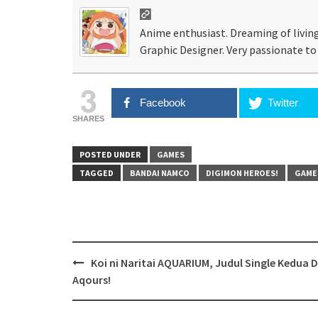
Anime enthusiast. Dreaming of living
Graphic Designer. Very passionate to 
3
Facebook
Twitter
SHARES
POSTED UNDER
GAMES
TAGGED
BANDAI NAMCO
DIGIMON HEROES!
GAME
Post
Koi ni Naritai AQUARIUM, Judul Single Kedua D
navigation
Aqours!