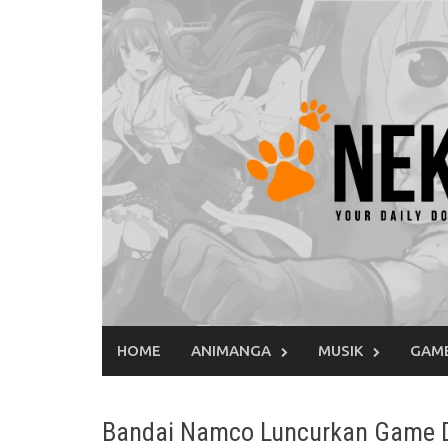
Skip
to
content
HOME
ANIMANGA
MUSIK
GAM
Bandai Namco Luncurkan Game D