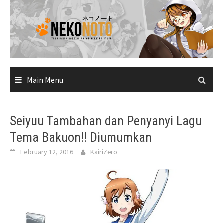
Skip
to
content
Main Menu
Seiyuu Tambahan dan Penyanyi Lagu
Tema Bakuon!! Diumumkan
February 12, 2016
KairiZero