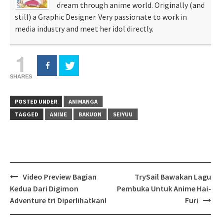
dream through anime world. Originally (and
still) a Graphic Designer. Very passionate to work in
media industry and meet her idol directly.
1
SHARES
POSTED UNDER
ANIMANGA
TAGGED
ANIME
BAKUON
SEIYUU
Post
Video Preview Bagian
TrySail Bawakan Lagu
navigation
Kedua Dari Digimon
Pembuka Untuk Anime Hai-
Adventure tri Diperlihatkan!
Furi