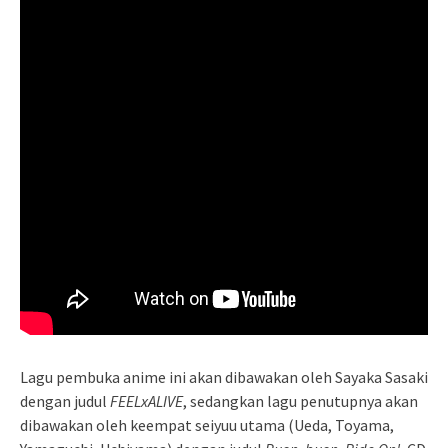
Lagu pembuka anime ini akan dibawakan oleh Sayaka Sasaki
dengan judul
FEELxALIVE
, sedangkan lagu penutupnya akan
dibawakan oleh keempat seiyuu utama (Ueda, Toyama,