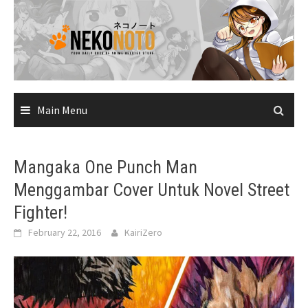
Skip
to
content
Main Menu
Mangaka One Punch Man
Menggambar Cover Untuk Novel Street
Fighter!
February 22, 2016
KairiZero