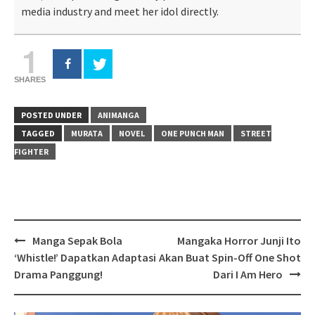
media industry and meet her idol directly.
1
SHARES
POSTED UNDER
ANIMANGA
TAGGED
MURATA
NOVEL
ONE PUNCH MAN
STREET
FIGHTER
Post
Manga Sepak Bola
Mangaka Horror Junji Ito
navigation
‘Whistle!’ Dapatkan Adaptasi
Akan Buat Spin-Off One Shot
Drama Panggung!
Dari I Am Hero