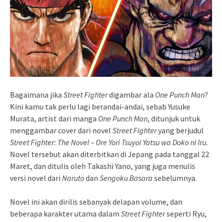
Bagaimana jika
Street Fighter
digambar ala
One Punch Man
?
Kini kamu tak perlu lagi berandai-andai, sebab Yusuke
Murata, artist dari manga
One Punch Man
, ditunjuk untuk
menggambar cover dari novel
Street Fighter
yang berjudul
Street Fighter: The Novel – Ore Yori Tsuyoi Yatsu wa Doko ni Iru.
Novel tersebut akan diterbitkan di Jepang pada tanggal 22
Maret, dan ditulis oleh Takashi Yano, yang juga menulis
versi novel dari
Naruto
dan
Sengoku Basara
sebelumnya.
Novel ini akan dirilis sebanyak delapan volume, dan
beberapa karakter utama dalam
Street Fighter
seperti Ryu,