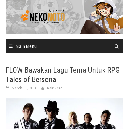
Skip
to
content
Main Menu
FLOW Bawakan Lagu Tema Untuk RPG
Tales of Berseria
March 11, 2016
KairiZero