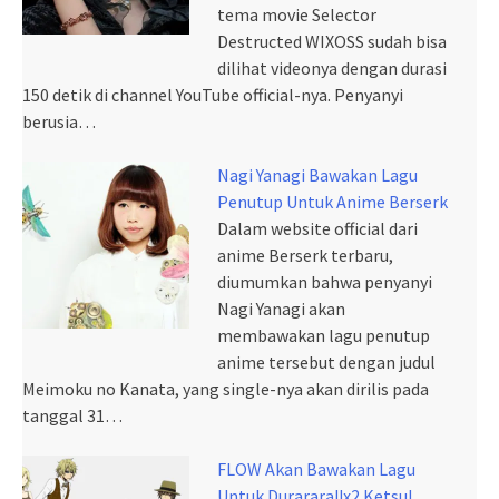
tema movie Selector
Destructed WIXOSS sudah bisa
dilihat videonya dengan durasi
150 detik di channel YouTube official-nya. Penyanyi
berusia…
Nagi Yanagi Bawakan Lagu
Penutup Untuk Anime Berserk
Dalam website official dari
anime Berserk terbaru,
diumumkan bahwa penyanyi
Nagi Yanagi akan
membawakan lagu penutup
anime tersebut dengan judul
Meimoku no Kanata, yang single-nya akan dirilis pada
tanggal 31…
FLOW Akan Bawakan Lagu
Untuk Durarara!!x2 Ketsu!