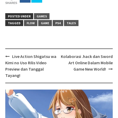
SHARES
POSTED UNDER
GAMES
TAGGED
FLOW
GAME
PS4
TALES
Post
Live Action Shigatsu wa
Kolaborasi .hack dan Sword
navigation
Kimi no Uso Rilis Video
Art Online Dalam Mobile
Preview dan Tanggal
Game New World!
Tayang!