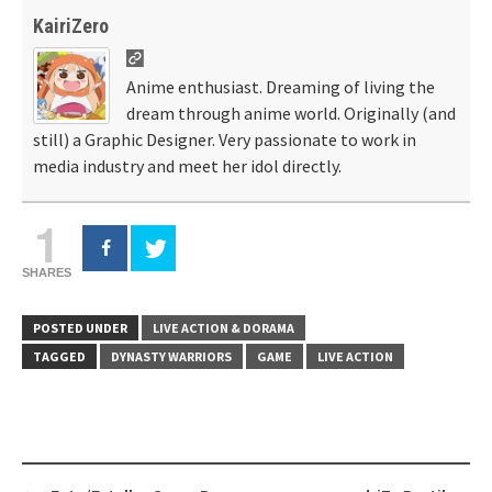
KairiZero
Anime enthusiast. Dreaming of living the
dream through anime world. Originally (and
still) a Graphic Designer. Very passionate to work in
media industry and meet her idol directly.
1
SHARES
POSTED UNDER
LIVE ACTION & DORAMA
TAGGED
DYNASTY WARRIORS
GAME
LIVE ACTION