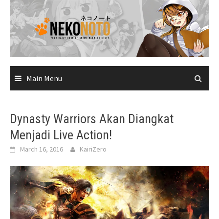
Skip
to
content
Main Menu
Dynasty Warriors Akan Diangkat
Menjadi Live Action!
March 16, 2016
KairiZero