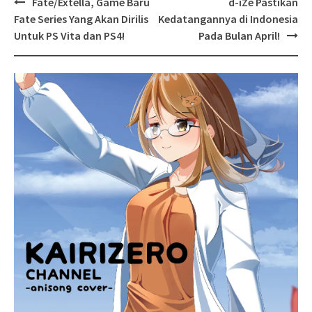
Post
Fate/Extella, Game Baru
d-iZe Pastikan
navigation
Fate Series Yang Akan Dirilis
Kedatangannya di Indonesia
Untuk PS Vita dan PS4!
Pada Bulan April!