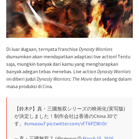
Di luar dugaan, ternyata franchise
Dynasty Warriors
diumumkan akan mendapatkan adaptasi live action! Tentu
saja, mungkin banyak dari kamu yang mengharapkan
banyak adegan tebas menebas. Live action
Dynasty Warriors
ini diberi judul
Dynasty Warriors: The Movie
dan sedang dalam
masa produksi di Cina.
【鈴木P】真・三國無双シリーズの映画化(実写版)
が決定しました！制作会社は香港のChina 3Dで
す。
#smusou7
pic.twitter.com/vfT6PZWrDr
— 真・三國無双７ (@smusou7)
March 15, 2016