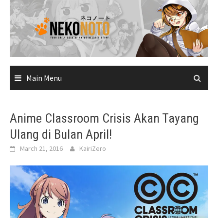
Skip
to
content
Main Menu
Anime Classroom Crisis Akan Tayang
Ulang di Bulan April!
March 21, 2016
KairiZero