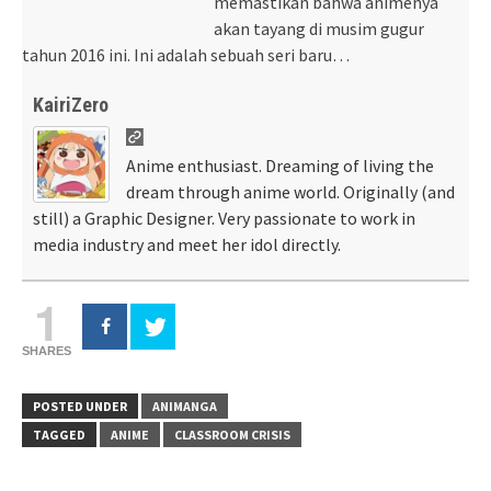
memastikan bahwa animenya
akan tayang di musim gugur
tahun 2016 ini. Ini adalah sebuah seri baru…
KairiZero
Anime enthusiast. Dreaming of living the
dream through anime world. Originally (and
still) a Graphic Designer. Very passionate to work in
media industry and meet her idol directly.
1
SHARES
POSTED UNDER
ANIMANGA
TAGGED
ANIME
CLASSROOM CRISIS