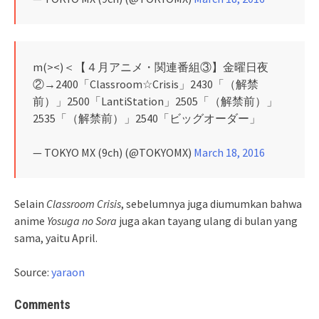
m(><)＜【４月アニメ・関連番組③】金曜日夜
②→2400「Classroom☆Crisis」2430「（解禁
前）」2500「LantiStation」2505「（解禁前）」
2535「（解禁前）」2540「ビッグオーダー」
— TOKYO MX (9ch) (@TOKYOMX)
March 18, 2016
Selain
Classroom Crisis
, sebelumnya juga diumumkan bahwa
anime
Yosuga no Sora
juga akan tayang ulang di bulan yang
sama, yaitu April.
Source:
yaraon
Comments