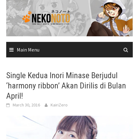
Skip
to
content
Main Menu
Single Kedua Inori Minase Berjudul
‘harmony ribbon’ Akan Dirilis di Bulan
April!
March 30, 2016
KairiZero