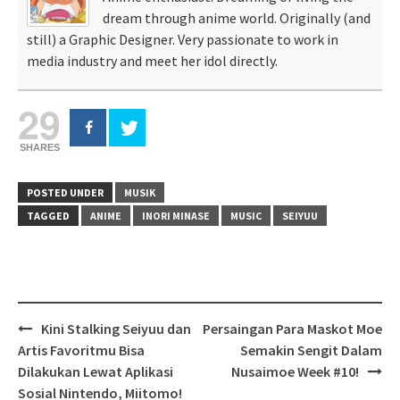
dream through anime world. Originally (and
still) a Graphic Designer. Very passionate to work in
media industry and meet her idol directly.
29
SHARES
POSTED UNDER
MUSIK
TAGGED
ANIME
INORI MINASE
MUSIC
SEIYUU
Post
Kini Stalking Seiyuu dan
Persaingan Para Maskot Moe
navigation
Artis Favoritmu Bisa
Semakin Sengit Dalam
Dilakukan Lewat Aplikasi
Nusaimoe Week #10!
Sosial Nintendo, Miitomo!