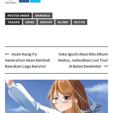
SHARES
POSTED UNDER
ANIMANGA
TAGGED
ANIME
BAKUON
BLURAY
MOTOR
Post
Asian Kung-Fu
Yuka Iguchi Akan Rilis Album
navigation
Generation Akan Kembali
Kedua, Jadwalkan Live Tour
Bawakan Lagu Naruto!
di Bulan Desember