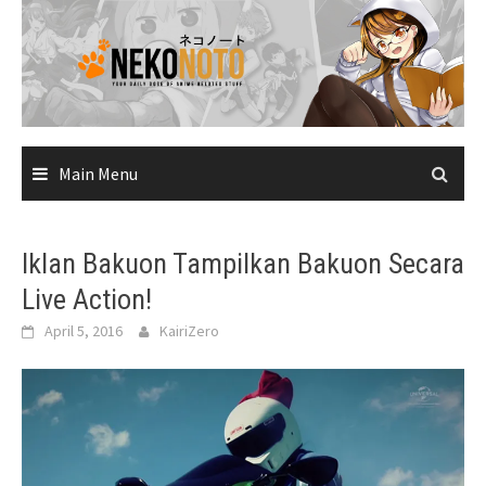
Skip
to
content
Main Menu
Iklan Bakuon Tampilkan Bakuon Secara
Live Action!
April 5, 2016
KairiZero