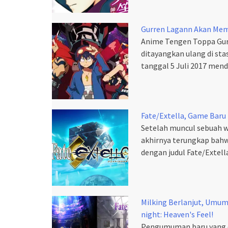
Gurren Lagann Akan Mem
Anime Tengen Toppa Gur
ditayangkan ulang di st
tanggal 5 Juli 2017 men
Fate/Extella, Game Baru F
Setelah muncul sebuah w
akhirnya terungkap bahw
dengan judul Fate/Extella
Milking Berlanjut, Umum
night: Heaven's Feel!
Pengumuman baru yang di