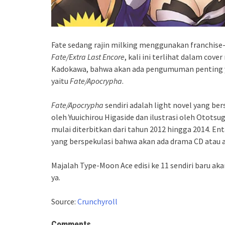
Fate sedang rajin milking menggunakan franchi
Fate/Extra Last Encore
, kali ini terlihat dalam cov
Kadokawa, bahwa akan ada pengumuman penting yan
yaitu
Fate/Apocrypha
.
Fate/Apocrypha
sendiri adalah light novel yang ber
oleh Yuuichirou Higaside dan ilustrasi oleh Otots
mulai diterbitkan dari tahun 2012 hingga 2014. 
yang berspekulasi bahwa akan ada drama CD atau 
Majalah Type-Moon Ace edisi ke 11 sendiri baru aka
ya.
Source:
Crunchyroll
Comments