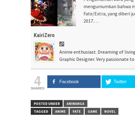
mengumumkan bahwa mere
Fate/Extra, yang diberi j
2017.…
KairiZero
Anime enthusiast. Dreaming of living
Graphic Designer. Very passionate to 
4
Facebook
Twitter
SHARES
POSTED UNDER
ANIMANGA
TAGGED
ANIME
FATE
GAME
NOVEL