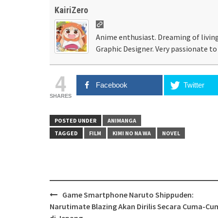
KairiZero
Anime enthusiast. Dreaming of living
Graphic Designer. Very passionate to 
4
Facebook
Twitter
SHARES
POSTED UNDER
ANIMANGA
TAGGED
FILM
KIMI NO NA WA
NOVEL
Post
Game Smartphone Naruto Shippuden:
navigation
Narutimate Blazing Akan Dirilis Secara Cuma-Cu
di Jepang