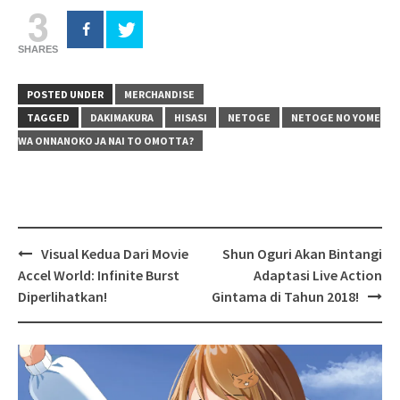
3
SHARES
POSTED UNDER
MERCHANDISE
TAGGED
DAKIMAKURA
HISASI
NETOGE
NETOGE NO YOME
WA ONNANOKO JA NAI TO OMOTTA?
Post
Visual Kedua Dari Movie
Shun Oguri Akan Bintangi
navigation
Accel World: Infinite Burst
Adaptasi Live Action
Diperlihatkan!
Gintama di Tahun 2018!