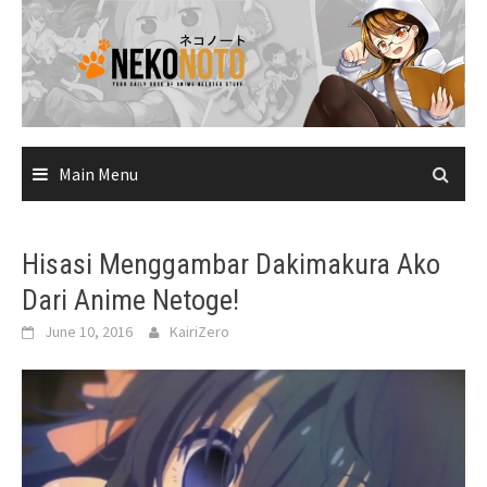
Skip
to
content
Main Menu
Hisasi Menggambar Dakimakura Ako
Dari Anime Netoge!
June 10, 2016
KairiZero