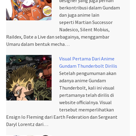
designer yang juga pernah
berkontribusi dalam Gundam
dan juga anime lain
seperti Martian Successor
Nadesico, Silent Mobius,
Raildex, Date a Live dan sebagainya, menggambar
Umaru dalam bentuk mecha…
Visual Pertama Dari Anime
Gundam Thunderbolt Dirilis
Setelah pengumuman akan
adanya anime Gundam
Thunderbolt, kali ini visual
pertamanya telah dirilis di
website officialnya. Visual
tersebut memperlihatkan
Ensign Io Fleming dari Earth Federation dan Sergeant
Daryl Lorentz dari…