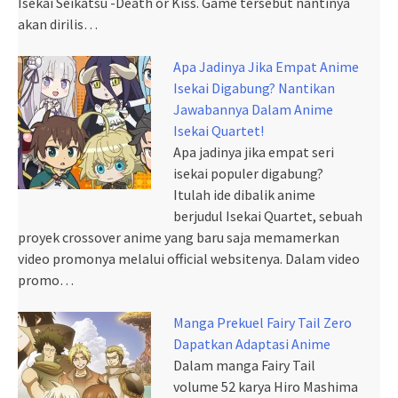
Isekai Seikatsu -Death or Kiss. Game tersebut nantinya
akan dirilis…
Apa Jadinya Jika Empat Anime
Isekai Digabung? Nantikan
Jawabannya Dalam Anime
Isekai Quartet!
Apa jadinya jika empat seri
isekai populer digabung?
Itulah ide dibalik anime
berjudul Isekai Quartet, sebuah
proyek crossover anime yang baru saja memamerkan
video promonya melalui official websitenya. Dalam video
promo…
Manga Prekuel Fairy Tail Zero
Dapatkan Adaptasi Anime
Dalam manga Fairy Tail
volume 52 karya Hiro Mashima