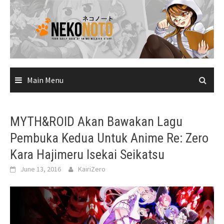
Skip
to
content
Main Menu
MYTH&ROID Akan Bawakan Lagu
Pembuka Kedua Untuk Anime Re: Zero
Kara Hajimeru Isekai Seikatsu
June 13, 2016
KairiZero