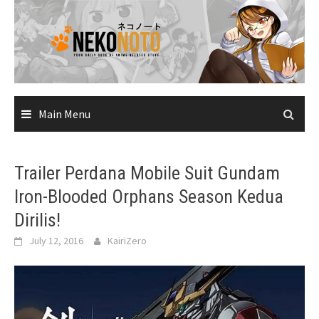
Skip
to
content
Main Menu
Trailer Perdana Mobile Suit Gundam
Iron-Blooded Orphans Season Kedua
Dirilis!
July 12, 2016
KairiZero