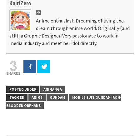
KairiZero
Anime enthusiast. Dreaming of living the
dream through anime world. Originally (and
still) a Graphic Designer. Very passionate to work in
media industry and meet her idol directly.
3
SHARES
POSTED UNDER
ANIMANGA
TAGGED
ANIME
GUNDAM
MOBILE SUIT GUNDAM IRON-
BLOODED ORPHANS