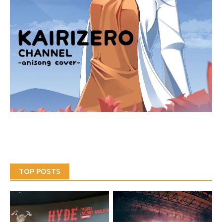
TOP POSTS