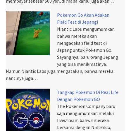
membayar sebesar 500 yen, di mana kamu juga akan…
Pokemon Go Akan Adakan
Field Test di Jepang!
Niantic Labs mengumumkan
bahwa mereka akan
mengadakan field test di
Jepang untuk Pokemon Go.
Sayangnya, baru orang Jepang
yang bisa menikmatinya.
Namun Niantic Labs juga mengatakan, bahwa mereka
nantinya juga…
Tangkap Pokemon Di Real Life
Dengan Pokemon GO
The Pokemon Company baru
saja mengumumkan melalui
livestream bahwa mereka
bersama dengan Nintendo,