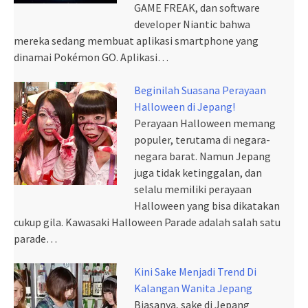
GAME FREAK, dan software
developer Niantic bahwa
mereka sedang membuat aplikasi smartphone yang
dinamai Pokémon GO. Aplikasi…
Beginilah Suasana Perayaan
Halloween di Jepang!
Perayaan Halloween memang
populer, terutama di negara-
negara barat. Namun Jepang
juga tidak ketinggalan, dan
selalu memiliki perayaan
Halloween yang bisa dikatakan
cukup gila. Kawasaki Halloween Parade adalah salah satu
parade…
Kini Sake Menjadi Trend Di
Kalangan Wanita Jepang
Biasanya, sake di Jepang