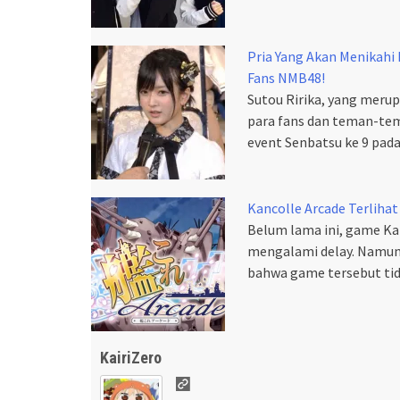
Pria Yang Akan Menikahi
Fans NMB48!
Sutou Ririka, yang mer
para fans dan teman-t
event Senbatsu ke 9 pad
Kancolle Arcade Terlihat
Belum lama ini, game Kanc
mengalami delay. Namun 
bahwa game tersebut tid
KairiZero