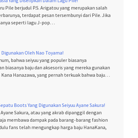
sia Yang Diselipkan Dalam Lagu Pile!
aru Pile berjudul P.S. Arigatou yang merupakan salah
rbarunya, terdapat pesan tersembunyi dari Pile. Jika
hanya seperti lagu J-pop…
g Digunakan Oleh Nao Toyama!
mum, bahwa seiyuu yang populer biasanya
dan biasanya baju dan aksesoris yang mereka gunakan
ja Kana Hanazawa, yang pernah terkuak bahwa baju…
 Sepatu Boots Yang Digunakan Seiyuu Ayane Sakura!
 Ayane Sakura, atau yang akrab dipanggil dengan
 saja membawa dampak pada barang-barang fashion
 dulu fans telah mengungkap harga baju HanaKana,