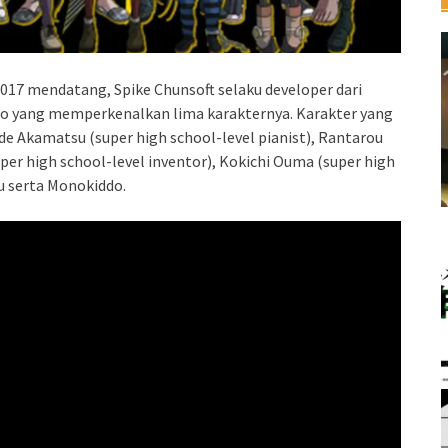
 2017 mendatang, Spike Chunsoft selaku developer dari
eo yang memperkenalkan lima karakternya. Karakter yang
de Akamatsu (super high school-level pianist), Rantarou
uper high school-level inventor), Kokichi Ouma (super high
u serta Monokiddo.