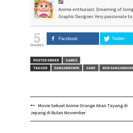
Anime enthusiast. Dreaming of living
Graphic Designer. Very passionate to 
5
Facebook
Twitter
SHARES
POSTED UNDER
GAMES
TAGGED
DANGANRONPA
GAME
NEW DANGANRONP
Post
Movie Sekuel Anime Orange Akan Tayang di
navigation
Jepang di Bulan November