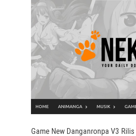
Skip
to
content
HOME
ANIMANGA
MUSIK
GAM
Game New Danganronpa V3 Rilis 