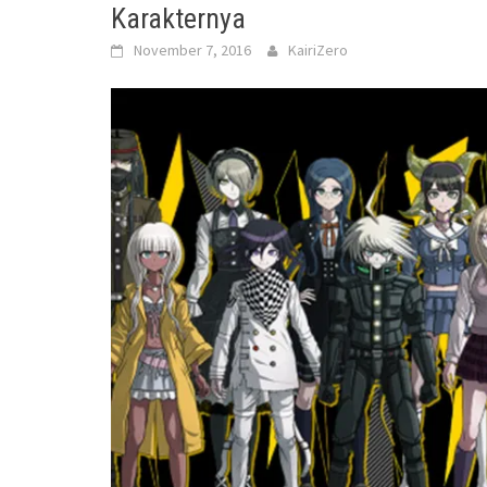
Karakternya
November 7, 2016
KairiZero