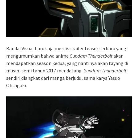
Bandai Visual baru saja merilis trailer teaser terbaru yang
mengumumkan bahwa anime
Gundam Thunderbolt
akan
mendapatkan season kedua, yang nantinya akan tayang di
musim semi tahun 2017 mendatang.
Gundam Thunderbolt
sendiri diangkat dari manga berjudul sama karya Yasuo
Ohtagaki.