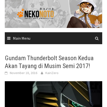
Skip
to
content
Main Menu
Gundam Thunderbolt Season Kedua
Akan Tayang di Musim Semi 2017!
November 18, 2016
KairiZero