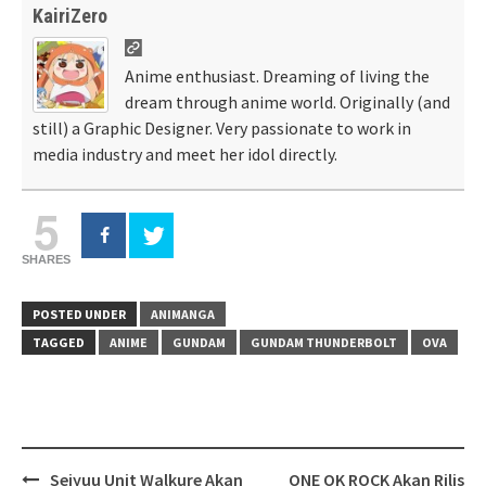
KairiZero
Anime enthusiast. Dreaming of living the
dream through anime world. Originally (and
still) a Graphic Designer. Very passionate to work in
media industry and meet her idol directly.
5
SHARES
POSTED UNDER
ANIMANGA
TAGGED
ANIME
GUNDAM
GUNDAM THUNDERBOLT
OVA
Post
Seiyuu Unit Walkure Akan
ONE OK ROCK Akan Rilis