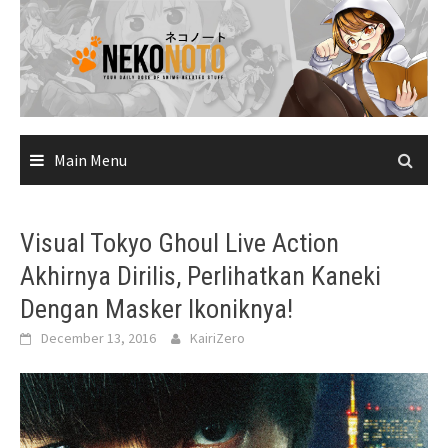
Skip
to
content
Main Menu
Visual Tokyo Ghoul Live Action
Akhirnya Dirilis, Perlihatkan Kaneki
Dengan Masker Ikoniknya!
December 13, 2016
KairiZero