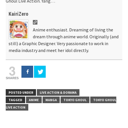
Ghoul Live Action. Yang…
KairiZero
Anime enthusiast. Dreaming of living the
dream through anime world. Originally (and
still) a Graphic Designer. Very passionate to work in
media industry and meet her idol directly.
3
SHARES
POSTED UNDER
LIVE ACTION & DORAMA
TAGGED
ANIME
MANGA
TOKYO GHOUL
TOKYO GHOUL
LIVE ACTION