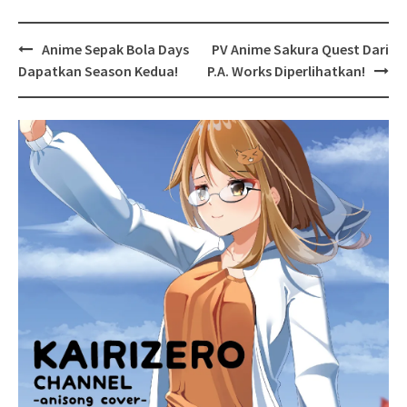
Post
Anime Sepak Bola Days
PV Anime Sakura Quest Dari
navigation
Dapatkan Season Kedua!
P.A. Works Diperlihatkan!