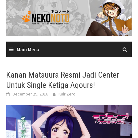
Skip
to
content
Main Menu
Kanan Matsuura Resmi Jadi Center
Untuk Single Ketiga Aqours!
December 29, 2016
KairiZero