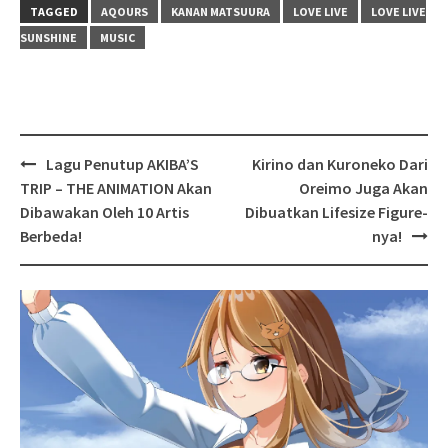
TAGGED
AQOURS
KANAN MATSUURA
LOVE LIVE
LOVE LIVE
SUNSHINE
MUSIC
Post
Lagu Penutup AKIBA’S
Kirino dan Kuroneko Dari
navigation
TRIP – THE ANIMATION Akan
Oreimo Juga Akan
Dibawakan Oleh 10 Artis
Dibuatkan Lifesize Figure-
Berbeda!
nya!