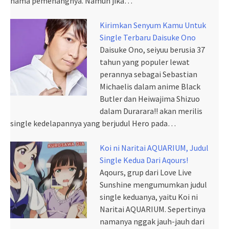
nama pemenangnya. Namun jika…
Kirimkan Senyum Kamu Untuk
Single Terbaru Daisuke Ono
Daisuke Ono, seiyuu berusia 37
tahun yang populer lewat
perannya sebagai Sebastian
Michaelis dalam anime Black
Butler dan Heiwajima Shizuo
dalam Durarara!! akan merilis
single kedelapannya yang berjudul Hero pada…
Koi ni Naritai AQUARIUM, Judul
Single Kedua Dari Aqours!
Aqours, grup dari Love Live
Sunshine mengumumkan judul
single keduanya, yaitu Koi ni
Naritai AQUARIUM. Sepertinya
namanya nggak jauh-jauh dari