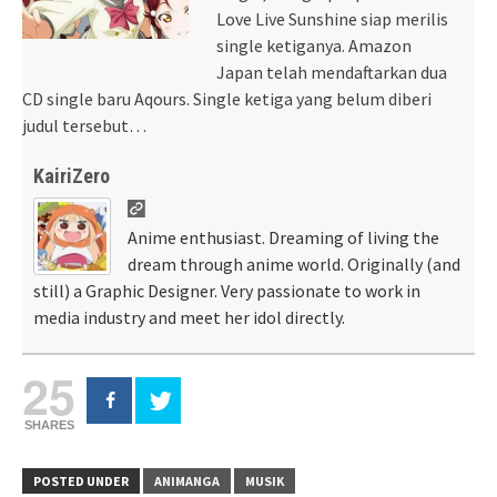
Love Live Sunshine siap merilis
single ketiganya. Amazon
Japan telah mendaftarkan dua
CD single baru Aqours. Single ketiga yang belum diberi
judul tersebut…
KairiZero
Anime enthusiast. Dreaming of living the
dream through anime world. Originally (and
still) a Graphic Designer. Very passionate to work in
media industry and meet her idol directly.
25
SHARES
POSTED UNDER
ANIMANGA
MUSIK