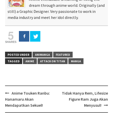
dream through anime world. Originally (and
still) a Graphic Designer. Very passionate to work in
media industry and meet her idol directly.
5
SHARES
POSTED UNDER
ANIMANGA
FEATURED
TAGGED
ANIME
ATTACK ON TITAN
MANGA
Post
Anime Touken Ranbu:
Tidak Hanya Rem, Lifesize
navigation
Hanamaru Akan
Figure Ram Juga Akan
Mendapatkan Sekuel!
Menyusul!