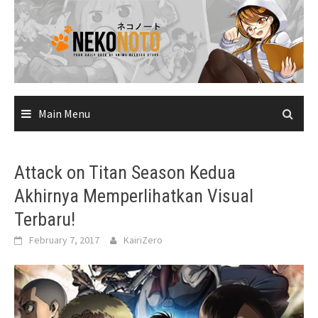
Skip
to
content
Main Menu
Attack on Titan Season Kedua
Akhirnya Memperlihatkan Visual
Terbaru!
February 7, 2017
KairiZero