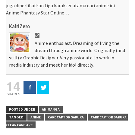
juga diperlihatkan tiga karakter utama dari anime ini.
Anime Phantasy Star Online…
KairiZero
Anime enthusiast. Dreaming of living the
dream through anime world. Originally (and
still) a Graphic Designer. Very passionate to work in
media industry and meet her idol directly.
14
SHARES
POSTED UNDER
ANIMANGA
TAGGED
ANIME
CARDCAPTOR SAKURA
CARDCAPTOR SAKURA:
CLEAR CARD ARC