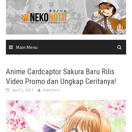
Skip
to
content
Main Menu
Anime Cardcaptor Sakura Baru Rilis
Video Promo dan Ungkap Ceritanya!
April 3, 2017
KairiZero