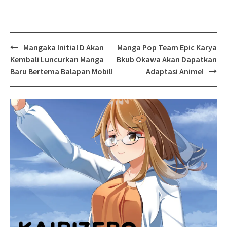
Post
Mangaka Initial D Akan
Manga Pop Team Epic Karya
navigation
Kembali Luncurkan Manga
Bkub Okawa Akan Dapatkan
Baru Bertema Balapan Mobil!
Adaptasi Anime!