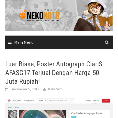
Skip
to
content
Main Menu
Luar Biasa, Poster Autograph ClariS
AFASG17 Terjual Dengan Harga 50
Juta Rupiah!
December 5, 2017
KairiZero