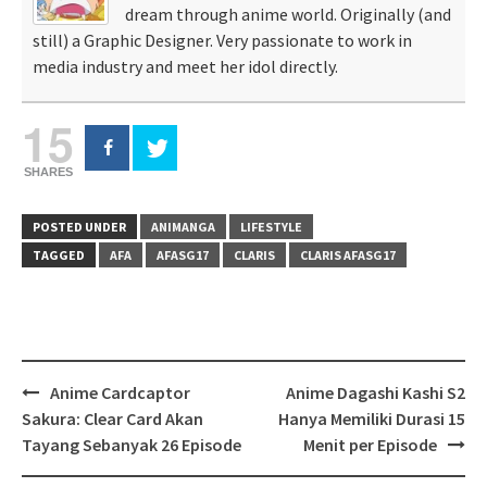
dream through anime world. Originally (and
still) a Graphic Designer. Very passionate to work in
media industry and meet her idol directly.
15
SHARES
POSTED UNDER
ANIMANGA
LIFESTYLE
TAGGED
AFA
AFASG17
CLARIS
CLARIS AFASG17
Post
Anime Cardcaptor
Anime Dagashi Kashi S2
navigation
Sakura: Clear Card Akan
Hanya Memiliki Durasi 15
Tayang Sebanyak 26 Episode
Menit per Episode