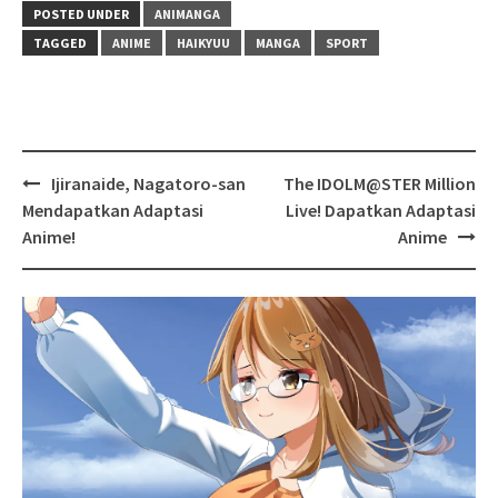
POSTED UNDER
ANIMANGA
TAGGED
ANIME
HAIKYUU
MANGA
SPORT
Post
Ijiranaide, Nagatoro-san
The IDOLM@STER Million
navigation
Mendapatkan Adaptasi
Live! Dapatkan Adaptasi
Anime!
Anime