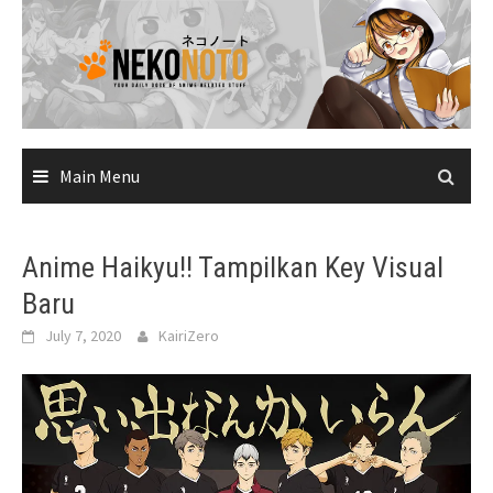
Skip
to
content
Main Menu
Anime Haikyu!! Tampilkan Key Visual
Baru
July 7, 2020
KairiZero