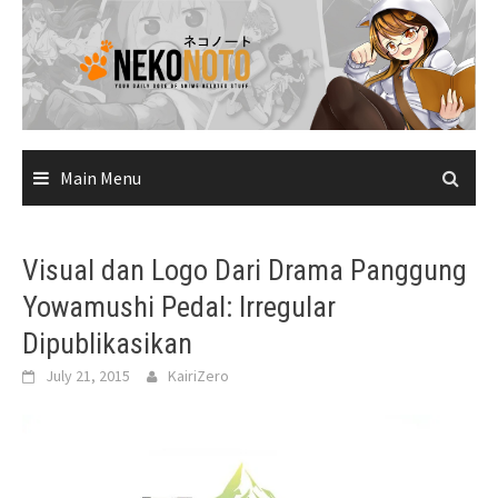
Skip
to
content
Main Menu
Visual dan Logo Dari Drama Panggung
Yowamushi Pedal: Irregular
Dipublikasikan
July 21, 2015
KairiZero