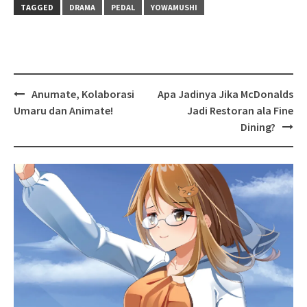
TAGGED
DRAMA
PEDAL
YOWAMUSHI
Post
Anumate, Kolaborasi
Apa Jadinya Jika McDonalds
navigation
Umaru dan Animate!
Jadi Restoran ala Fine
Dining?