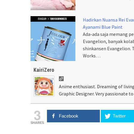
Hadirkan Nuansa Rei Ev
Ayanami Blue Paint
Ada-ada saja memang pe
Evangelion, banyak kolab
shinkansen Evangelion. T
Works…
KairiZero
Anime enthusiast. Dreaming of living
Graphic Designer. Very passionate to 
3
Facebook
Twitter
SHARES