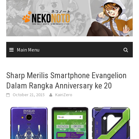
Skip
to
content
Main Menu
Sharp Merilis Smartphone Evangelion
Dalam Rangka Anniversary ke 20
October 21, 2015
KairiZero