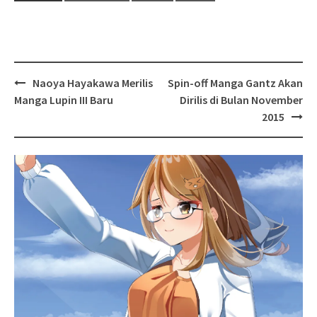
Post
Naoya Hayakawa Merilis
Spin-off Manga Gantz Akan
navigation
Manga Lupin III Baru
Dirilis di Bulan November
2015