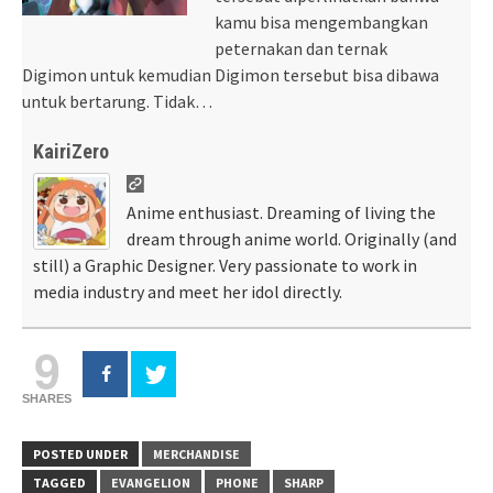
kamu bisa mengembangkan
peternakan dan ternak
Digimon untuk kemudian Digimon tersebut bisa dibawa
untuk bertarung. Tidak…
KairiZero
Anime enthusiast. Dreaming of living the
dream through anime world. Originally (and
still) a Graphic Designer. Very passionate to work in
media industry and meet her idol directly.
9
SHARES
POSTED UNDER
MERCHANDISE
TAGGED
EVANGELION
PHONE
SHARP