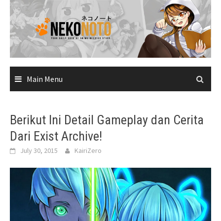
Skip
to
content
Main Menu
Berikut Ini Detail Gameplay dan Cerita
Dari Exist Archive!
July 30, 2015
KairiZero