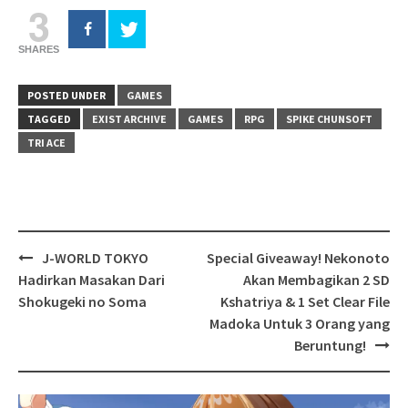
3
SHARES
POSTED UNDER
GAMES
TAGGED
EXIST ARCHIVE
GAMES
RPG
SPIKE CHUNSOFT
TRI ACE
Post
J-WORLD TOKYO
Special Giveaway! Nekonoto
navigation
Hadirkan Masakan Dari
Akan Membagikan 2 SD
Shokugeki no Soma
Kshatriya & 1 Set Clear File
Madoka Untuk 3 Orang yang
Beruntung!