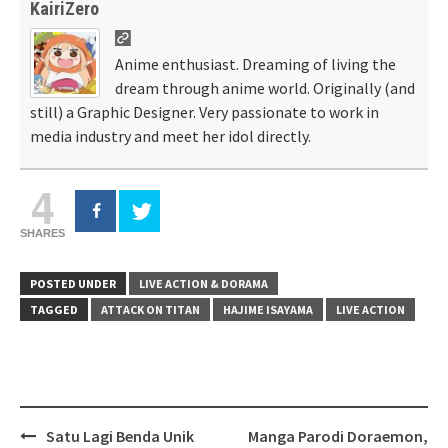
KairiZero
Anime enthusiast. Dreaming of living the
dream through anime world. Originally (and
still) a Graphic Designer. Very passionate to work in
media industry and meet her idol directly.
4
SHARES
POSTED UNDER
LIVE ACTION & DORAMA
TAGGED
ATTACK ON TITAN
HAJIME ISAYAMA
LIVE ACTION
Post
Satu Lagi Benda Unik
Manga Parodi Doraemon,