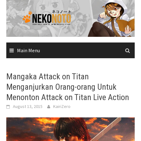
Skip
to
content
Main Menu
Mangaka Attack on Titan
Menganjurkan Orang-orang Untuk
Menonton Attack on Titan Live Action
August 13, 2015
KairiZero