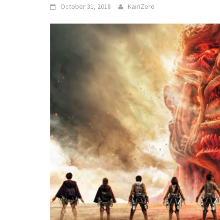
October 31, 2018
KairiZero