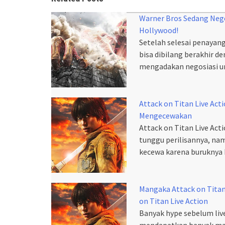
Warner Bros Sedang Nego
Hollywood!
Setelah selesai penayang
bisa dibilang berakhir d
mengadakan negosiasi un
Attack on Titan Live Act
Mengecewakan
Attack on Titan Live Act
tunggu perilisannya, n
kecewa karena buruknya k
Mangaka Attack on Tita
on Titan Live Action
Banyak hype sebelum live
mendapatkan banyak masa