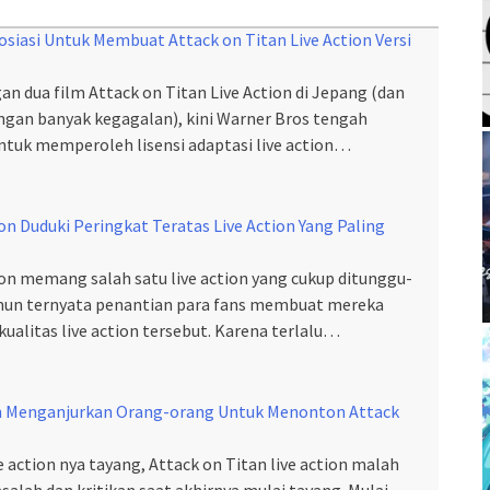
siasi Untuk Membuat Attack on Titan Live Action Versi
an dua film Attack on Titan Live Action di Jepang (dan
engan banyak kegagalan), kini Warner Bros tengah
tuk memperoleh lisensi adaptasi live action…
ion Duduki Peringkat Teratas Live Action Yang Paling
ion memang salah satu live action yang cukup ditunggu-
amun ternyata penantian para fans membuat mereka
ualitas live action tersebut. Karena terlalu…
n Menganjurkan Orang-orang Untuk Menonton Attack
 action nya tayang, Attack on Titan live action malah
lah dan kritikan saat akhirnya mulai tayang. Mulai