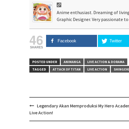
Anime enthusiast. Dreaming of living
Graphic Designer. Very passionate to 
46
Facebook
Twitter
SHARES
POSTED UNDER
ANIMANGA
LIVE ACTION & DORAMA
TAGGED
ATTACK OF TITAN
LIVE ACTION
SHINGEKI
Post
Legendary Akan Memproduksi My Hero Acade
navigation
Live Action!