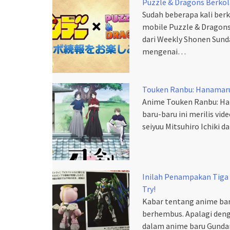
Puzzle & Dragons Berko
Sudah beberapa kali berk
mobile Puzzle & Dragons
dari Weekly Shonen Sun
mengenai…
Touken Ranbu: Hanamaru P
Anime Touken Ranbu: Ha
baru-baru ini merilis vid
seiyuu Mitsuhiro Ichiki 
Inilah Penampakan Tiga
Try!
Kabar tentang anime bar
berhembus. Apalagi den
dalam anime baru Gundam