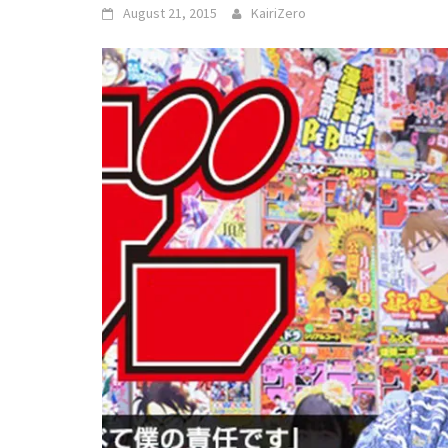
August 21, 2015
KairiZero