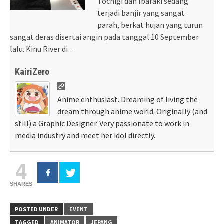
Tochigi dan Ibaraki sedang
terjadi banjir yang sangat
parah, berkat hujan yang turun
sangat deras disertai angin pada tanggal 10 September
lalu. Kinu River di…
KairiZero
Anime enthusiast. Dreaming of living the
dream through anime world. Originally (and
still) a Graphic Designer. Very passionate to work in
media industry and meet her idol directly.
4
SHARES
POSTED UNDER
EVENT
TAGGED
ANIMATOR
JEPANG