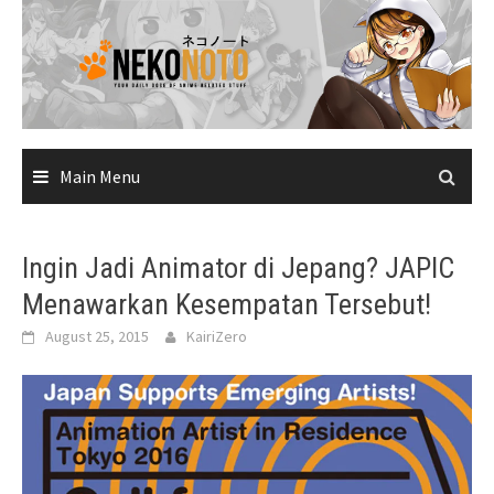
Skip
to
content
Main Menu
Ingin Jadi Animator di Jepang? JAPIC
Menawarkan Kesempatan Tersebut!
August 25, 2015
KairiZero